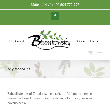
Skip
Máte otázky? +420 604 772 997
to
content
Facebook
My Account
Zabudli ste heslo? Zadajte svoje používateľské meno alebo e-
mailovú adresu. E-mailom vám zašleme odkaz na vytvorenie
nového hesla.