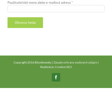
Povinné
Používateľské meno alebo e-mailová adresa
*
Obnova hesla
Alternative:
Copyright 2016 Blumkowsky |
Zásady ochrany osobných údajov
|
Realizácia:
Creative SEO
Facebook